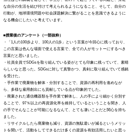
な自分の生活を結び付けて考えられるようになること、そして、自分の
行動が、地球環境問題や社会課題解決に繋がることを意識できるように
なる機会にしたいと考えています。
■授業後のアンケート（一部抜粋）
・「1人の100歩より、100人の1歩」という言葉が今回心に残っており、
この言葉は色んな場面で使える言葉で、全ての人がモットーにするべき
言葉だと思いました。
・社員全員でSDGsを取り組んでいる姿がとても印象に残っていて、素晴
らしいなと思った。SDGsに対して真摯かつ、真剣に取り組んでいて感銘
を受けた。
・手作業で廃棄物を解体・分別することで、資源の再利用を進めなが
ら、多様な雇用創出にも貢献している点が印象的でした。
・廃棄された通信機器類を手作業で解体し、人の手により細かく分別す
ることで、97％以上の再資源化率を維持しているということを聞き、人
の手でそんなことが可能になるなんて、とても凄いことだと関心を持ち
ました。
・リサイクルしたら廃棄物も減り、資源の無駄遣いが減るというメリッ
トを聞いて、活動をしてできるだけ多くの資源を有効活用したいと思っ