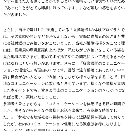
ンデを抱えた方も働くことができるという素晴らしい環境づくりのため
であったことがとても印象に残っています。」など嬉しい感想を多くい
ただきました。
さらに、当社で毎月1-2回実施している「近隣清掃｣の体験プログラムで
は、その意図や想いなどをお伝えしながら、実際に参加者の皆さまと共
に会社付近のごみ拾いをおこないました。当社が近隣清掃をおこなう理
由は、従業員の環境意識向上のほか、私たちがごみ拾いをしている姿を
見た地域の皆さまが、改めてポイ捨てやごみ問題について考えるきっか
けになればという想いがあります。さらに、「従業員間のコミュニケー
ションの活性化」も理由の１つです。普段は違う部署であったり、中々
話す機会がない人とも、ごみ拾いをしながら様々な話をすることで、円
滑なコミュニケーションに繋がると考えています。様々な企業様が集結
した本イベントでも、皆さま同士のコミュニケーションのきっかけにな
ればと思い、実施いたしました。
参加者の皆さまからは、「コミュニケーションを体感できる良い時間で
した。歩きながら色々な企業様とお話も出来て、有意義な時間でし
た。」「弊社でも地域社会へ気持ちを持って近隣清掃を実施しておりま
したが、社内のコミュニケーション促進になる観点は参考になりまし
た。」など、様々な感想をいただきました。