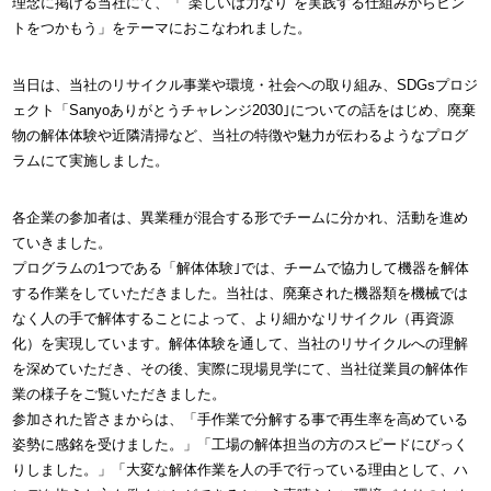
理念に掲げる当社にて、「"楽しいは力なり"を実践する仕組みからヒン
トをつかもう」をテーマにおこなわれました。
当日は、当社のリサイクル事業や環境・社会への取り組み、SDGsプロジ
ェクト「Sanyoありがとうチャレンジ2030｣についての話をはじめ、廃棄
物の解体体験や近隣清掃など、当社の特徴や魅力が伝わるようなプログ
ラムにて実施しました。
各企業の参加者は、異業種が混合する形でチームに分かれ、活動を進め
ていきました。
プログラムの1つである「解体体験｣では、チームで協力して機器を解体
する作業をしていただきました。当社は、廃棄された機器類を機械では
なく人の手で解体することによって、より細かなリサイクル（再資源
化）を実現しています。解体体験を通して、当社のリサイクルへの理解
を深めていただき、その後、実際に現場見学にて、当社従業員の解体作
業の様子をご覧いただきました。
参加された皆さまからは、「手作業で分解する事で再生率を高めている
姿勢に感銘を受けました。」「工場の解体担当の方のスピードにびっく
りしました。」「大変な解体作業を人の手で行っている理由として、ハ