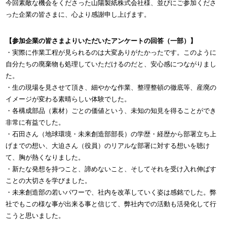
今回素敵な機会をくださった山陽製紙株式会社様、並びにご参加くださ
った企業の皆さまに、心より感謝申し上げます。
【参加企業の皆さまよりいただいたアンケートの回答（一部）】
・実際に作業工程が見られるのは大変ありがたかったです。このように
自分たちの廃棄物も処理していただけるのだと、安心感につながりまし
た。
・生の現場を見させて頂き、細やかな作業、整理整頓の徹底等、産廃の
イメージが変わる素晴らしい体験でした。
・各構成部品（素材）ごとの価値という、未知の知見を得ることができ
非常に有益でした。
・石田さん（地球環境・未来創造部部長）の学歴・経歴から部署立ち上
げまでの想い、大迫さん（役員）のリアルな部署に対する想いを聴け
て、胸が熱くなりました。
・新たな発想を持つこと、諦めないこと、そしてそれを受け入れ伸ばす
ことの大切さを学びました。
・未来創造部の若いパワーで、社内を改革していく姿は感銘でした。弊
社でもこの様な事が出来る事と信じて、弊社内での活動も活発化して行
こうと思いました。