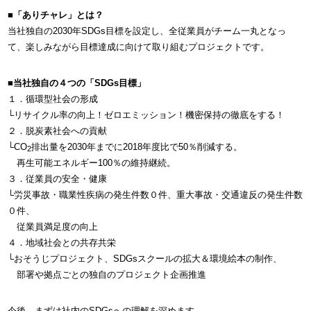
■「ありチャレ」とは？
当社独自の2030年SDGs目標を設定し、全従業員がチーム一丸となっ
て、楽しみながら目標達成に向けて取り組むプロジェクトです。
■
当社独自の４つの「SDGs目標」
１．循環型社会の形成
└リサイクル率の向上！ゼロエミッション！機密保持の徹底をする！
２．脱炭素社会への貢献
└CO
排出量を2030年までに2018年度比で50％削減する。
2
再生可能エネルギー100％の維持継続。
３．従業員の安全・健康
└労災事故・職業性疾病の発生件数０件、重大事故・交通違反の発生件数
０件、
従業員満足度の向上
４．地域社会との共存共栄
└おそうじプロジェクト、SDGsスクールの拡大＆環境絵本の制作、
部署や拠点ごとの独自のプロジェクト企画推進
今後、まずは社内のSDGsへの理解を深めます。